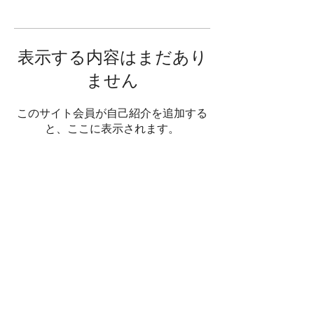
表示する内容はまだあり
ません
このサイト会員が自己紹介を追加する
と、ここに表示されます。
NPO法人
ゆめみ～る
〒059-0013
北海道登別市幌別町5丁目18番地１
​TEL/​FAX：
0143-83-4525
© 2018 特定非営利活動法人 ゆめみ～る