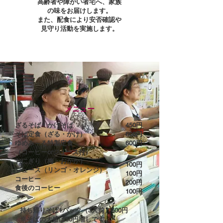
高齢者や障がい者宅へ、家族
の味をお届けします。
​また、配食により安否確認や
見守り活動を実施します。
メニュー
​ざるそば・かけそば
450円
そば定食（ざる・かけ）
600円
ゆめみ～る特製定食
​600円
​（コーヒーorジュース付）
おにぎり（梅・おかか）
100円
ジュース（リンゴ・オレンジ）
100円
コーヒー
​200円
​食後のコーヒー
100円
持ち帰りそば1パック（3人前）600円
​※そばの大盛は50円増しです。