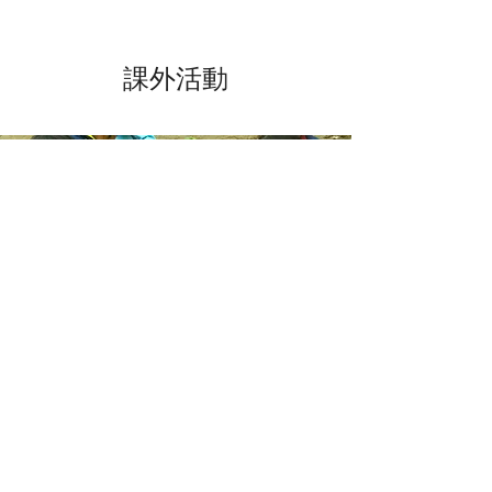
​課外活動
​放課後 児童クラブ
放課後児童クラブでは、夫婦共働き家庭や
放課後保護者のいない家庭の小学校低学年