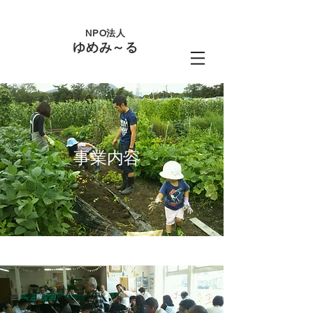
NPO法人
ゆめみ～る
事業内容