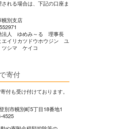
望される場合は、下記の口座ま
庫幌別支店
2971
活動法人 ゆめみ～る 理事長
ヒエイリカツドウホウジン ユ
 ツシマ ケイコ
で寄付
ご寄付も受け付けております。
 登別市幌別町5丁目18番地1
3-4525
活動や寄附金税額控除等の