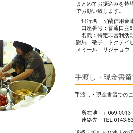
まとめてお振込みを希
でお願い致します。
銀行名：室蘭信用金
口座番号：普通口座555
​ 名義：特定非営利
對馬 敬子 トクテイ
メミール リジチョウ
手渡し・現金書留
手渡し・現金書留での
所在地 〒059-0013
​ 連絡先 TEL
0143-8
道認定等ＮＰＯ法人の