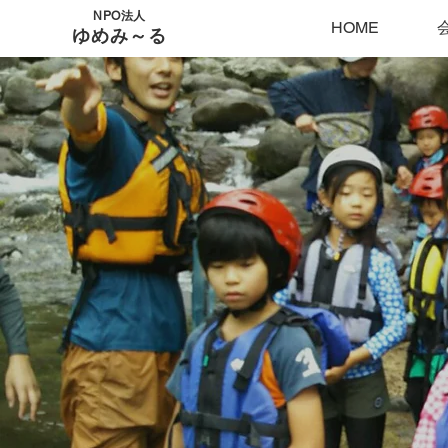
NPO法人
HOME
ゆめみ～る