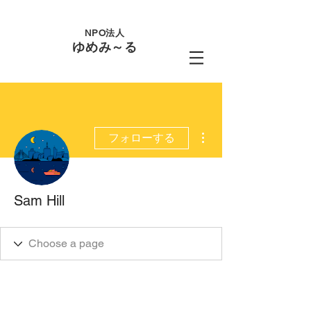
NPO法人
ゆめみ～る
その他
フォローする
Sam Hill