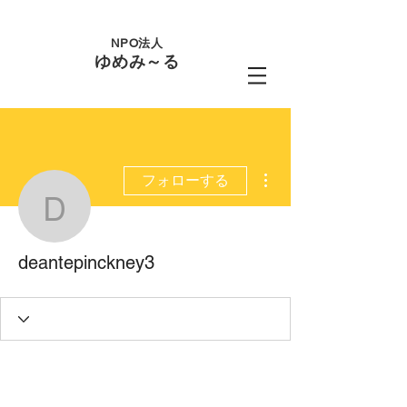
NPO法人
ゆめみ～る
その他
フォローする
deantepinckney3
deantepinckney3