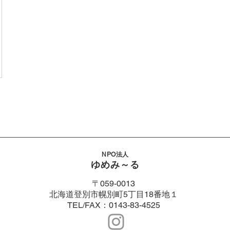
NPO法人
ゆめみ～る
〒059-0013
北海道登別市幌別町5丁目18番地１
​TEL/​FAX：
0143-83-4525