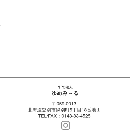
NPO法人
ゆめみ～る
〒059-0013
北海道登別市幌別町5丁目18番地１
​TEL/​FAX：
0143-83-4525